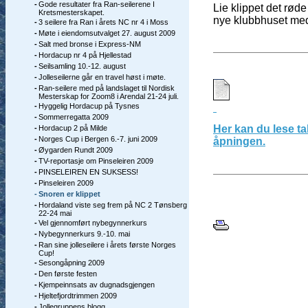
-
Gode resultater fra Ran-seilerene I
Lie klippet det røde
Kretsmesterskapet.
nye klubbhuset med
-
3 seilere fra Ran i årets NC nr 4 i Moss
-
Møte i eiendomsutvalget 27. august 2009
-
Salt med bronse i Express-NM
-
Hordacup nr 4 på Hjellestad
-
Seilsamling 10.-12. august
-
Jolleseilerne går en travel høst i møte.
-
Ran-seilere med på landslaget til Nordisk
Mesterskap for Zoom8 i Arendal 21-24 juli.
-
Hyggelig Hordacup på Tysnes
-
Sommerregatta 2009
Her kan du lese t
-
Hordacup 2 på Milde
-
Norges Cup i Bergen 6.-7. juni 2009
åpningen.
-
Øygarden Rundt 2009
-
TV-reportasje om Pinseleiren 2009
-
PINSELEIREN EN SUKSESS!
-
Pinseleiren 2009
-
Snoren er klippet
-
Hordaland viste seg frem på NC 2 Tønsberg
22-24 mai
-
Vel gjennomført nybegynnerkurs
-
Nybegynnerkurs 9.-10. mai
-
Ran sine jolleseilere i årets første Norges
Cup!
-
Sesongåpning 2009
-
Den første festen
-
Kjempeinnsats av dugnadsgjengen
-
Hjeltefjordtrimmen 2009
-
Jollegruppens blogg