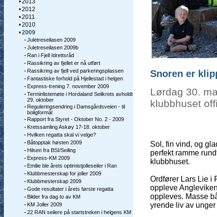
•
2013
•
2012
•
2011
•
2010
•
2009
-
Juletreseilasen 2009
-
Juletreseilasen 2009b
-
Ran i Fjell Idrettsråd
-
Rassikring av fjellet er nå utført
-
Rassikring av fjell ved parkeringsplassen
Snoren er klip
-
Fantastiske forhold på Hjellestad i helgen
-
Express-trening 7. november 2009
Lørdag 30. ma
-
Terminlistemøte i Hordaland Seilkrets avholdt
29. oktober
klubbhuset offi
-
Reguleringsendring i Damsgårdsveien - til
boligformål
-
Rapport fra Styret - Oktober No. 2 - 2009
-
Kretssamling Askøy 17-18. oktober
-
Hvilken regatta skal vi velge?
-
Båtopptak høsten 2009
Sol, fin vind, og gl
-
Hilsen fra BSI/Seiling
perfekt ramme rund
-
Express-KM 2009
klubbhuset.
-
Emilie ble årets optimistjolleseiler i Ran
-
Klubbmesterskap for joller 2009
Ordfører Lars Lie i
-
Klubbmesterskap 2009
oppleve Angleviken 
-
Gode resultater i årets første regatta
oppleves. Masse bå
-
Bilder fra dag to av KM
yrende liv av unger 
-
KM Joller 2009
-
22 RAN seilere på startstreken i helgens KM