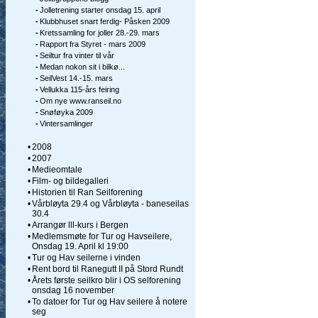
-
Jolletrening starter onsdag 15. april
-
Klubbhuset snart ferdig- Påsken 2009
-
Kretssamling for joller 28.-29. mars
-
Rapport fra Styret - mars 2009
-
Seiltur fra vinter til vår
-
Medan nokon sit i bilkø...
-
SeilVest 14.-15. mars
-
Vellukka 115-års feiring
-
Om nye www.ranseil.no
-
Snøføyka 2009
-
Vintersamlinger
•
2008
•
2007
•
Medieomtale
•
Film- og bildegalleri
•
Historien til Ran Seilforening
•
Vårbløyta 29.4 og Vårbløyta - baneseilas
30.4
•
Arrangør lll-kurs i Bergen
•
Medlemsmøte for Tur og Havseilere,
Onsdag 19. April kl 19:00
•
Tur og Hav seilerne i vinden
•
Rent bord til Ranegutt II på Stord Rundt
•
Årets første seilkro blir i OS selforening
onsdag 16 november
•
To datoer for Tur og Hav seilere å notere
seg