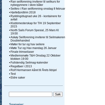
•
Ran seilforening inviterer til seilkurs for
nybegynnere i store båter
•
Seilkro i Ran seilforening onsdag 8 februar
•
Hjeltefjordtrim 2018
•
Rydding/dugnad uke 26 - kontainere for
avfall
•
Klubbmesterskap for T/H 19 September
2015
•
North Sails Forum Spesial, 25 Mars Kl
19:00
•
Askøy Seilforening inviterer til Seilmakeren
Doublehanded
•
Møter for tur og hav seilere
•
Møte Tur og Hav mandag 26 Januar
•
Finale trimseilaser
•
Medlemsmøte T&H Onsdag 22 Oktober
klokken 19:00
•
Fullstendig Seilmag-kalender
•
Regattaer i 2013
•
Rolf Hermansen kåret til Årets Ildsjel
•
Test
•
Eldre saker
Snarveier: