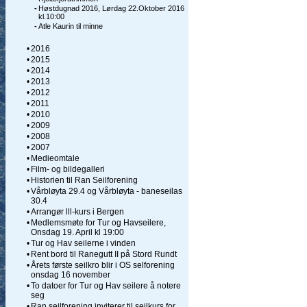
-
Høstdugnad 2016, Lørdag 22.Oktober 2016
kl.10:00
-
Atle Kaurin til minne
•
2016
•
2015
•
2014
•
2013
•
2012
•
2011
•
2010
•
2009
•
2008
•
2007
•
Medieomtale
•
Film- og bildegalleri
•
Historien til Ran Seilforening
•
Vårbløyta 29.4 og Vårbløyta - baneseilas
30.4
•
Arrangør lll-kurs i Bergen
•
Medlemsmøte for Tur og Havseilere,
Onsdag 19. April kl 19:00
•
Tur og Hav seilerne i vinden
•
Rent bord til Ranegutt II på Stord Rundt
•
Årets første seilkro blir i OS selforening
onsdag 16 november
•
To datoer for Tur og Hav seilere å notere
seg
•
Ran seilforening inviterer til seilkurs for