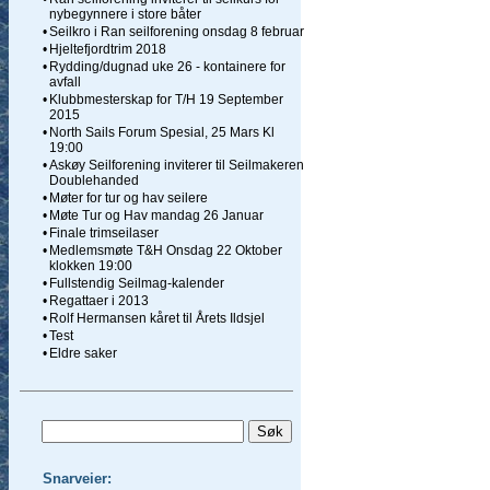
nybegynnere i store båter
•
Seilkro i Ran seilforening onsdag 8 februar
•
Hjeltefjordtrim 2018
•
Rydding/dugnad uke 26 - kontainere for
avfall
•
Klubbmesterskap for T/H 19 September
2015
•
North Sails Forum Spesial, 25 Mars Kl
19:00
•
Askøy Seilforening inviterer til Seilmakeren
Doublehanded
•
Møter for tur og hav seilere
•
Møte Tur og Hav mandag 26 Januar
•
Finale trimseilaser
•
Medlemsmøte T&H Onsdag 22 Oktober
klokken 19:00
•
Fullstendig Seilmag-kalender
•
Regattaer i 2013
•
Rolf Hermansen kåret til Årets Ildsjel
•
Test
•
Eldre saker
Snarveier: