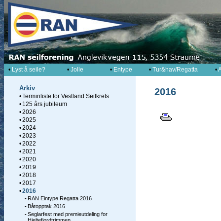
•
Lyst å seile?
•
Jolle
•
Entype
•
Tur&hav/Regatta
•
A
Arkiv
2016
•
Terminliste for Vestland Seilkrets
•
125 års jubileum
•
2026
•
2025
•
2024
•
2023
•
2022
•
2021
•
2020
•
2019
•
2018
•
2017
•
2016
-
RAN Eintype Regatta 2016
-
Båtopptak 2016
-
Seglarfest med premieutdeling for
Hjeltefjordtrimmen