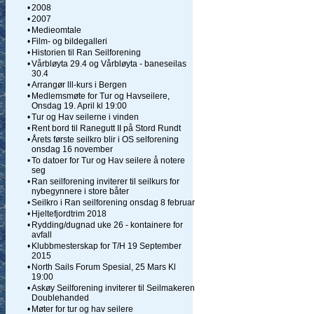
•
2008
•
2007
•
Medieomtale
•
Film- og bildegalleri
•
Historien til Ran Seilforening
•
Vårbløyta 29.4 og Vårbløyta - baneseilas
30.4
•
Arrangør lll-kurs i Bergen
•
Medlemsmøte for Tur og Havseilere,
Onsdag 19. April kl 19:00
•
Tur og Hav seilerne i vinden
•
Rent bord til Ranegutt II på Stord Rundt
•
Årets første seilkro blir i OS selforening
onsdag 16 november
•
To datoer for Tur og Hav seilere å notere
seg
•
Ran seilforening inviterer til seilkurs for
nybegynnere i store båter
•
Seilkro i Ran seilforening onsdag 8 februar
•
Hjeltefjordtrim 2018
•
Rydding/dugnad uke 26 - kontainere for
avfall
•
Klubbmesterskap for T/H 19 September
2015
•
North Sails Forum Spesial, 25 Mars Kl
19:00
•
Askøy Seilforening inviterer til Seilmakeren
Doublehanded
•
Møter for tur og hav seilere