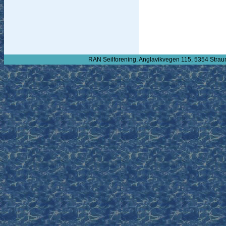
RAN Seilforening, Anglavikvegen 115, 5354 Strau