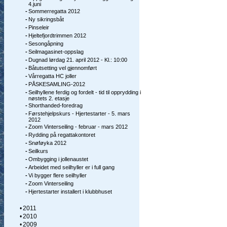
4.juni
-
Sommerregatta 2012
-
Ny sikringsbåt
-
Pinseleir
-
Hjeltefjordtrimmen 2012
-
Sesongåpning
-
Seilmagasinet-oppslag
-
Dugnad lørdag 21. april 2012 - Kl.: 10:00
-
Båtutsetting vel gjennomført
-
Vårregatta HC joller
-
PÅSKESAMLING-2012
-
Seilhyllene ferdig og fordelt - tid til opprydding i
nøstets 2. etasje
-
Shorthanded-foredrag
-
Førstehjelpskurs - Hjertestarter - 5. mars
2012
-
Zoom Vinterseiling - februar - mars 2012
-
Rydding på regattakontoret
-
Snøføyka 2012
-
Seilkurs
-
Ombygging i jollenaustet
-
Arbeidet med seilhyller er i full gang
-
Vi bygger flere seilhyller
-
Zoom Vinterseiling
-
Hjertestarter installert i klubbhuset
•
2011
•
2010
•
2009