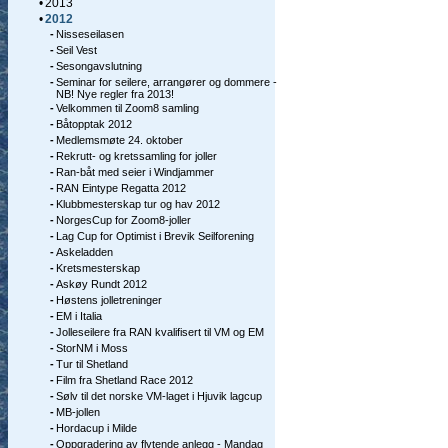
•
2013
•
2012
-
Nisseseilasen
-
Seil Vest
-
Sesongavslutning
-
Seminar for seilere, arrangører og dommere -
NB! Nye regler fra 2013!
-
Velkommen til Zoom8 samling
-
Båtopptak 2012
-
Medlemsmøte 24. oktober
-
Rekrutt- og kretssamling for joller
-
Ran-båt med seier i Windjammer
-
RAN Eintype Regatta 2012
-
Klubbmesterskap tur og hav 2012
-
NorgesCup for Zoom8-joller
-
Lag Cup for Optimist i Brevik Seilforening
-
Askeladden
-
Kretsmesterskap
-
Askøy Rundt 2012
-
Høstens jolletreninger
-
EM i Italia
-
Jolleseilere fra RAN kvalifisert til VM og EM
-
StorNM i Moss
-
Tur til Shetland
-
Film fra Shetland Race 2012
-
Sølv til det norske VM-laget i Hjuvik lagcup
-
MB-jollen
-
Hordacup i Milde
-
Oppgradering av flytende anlegg - Mandag