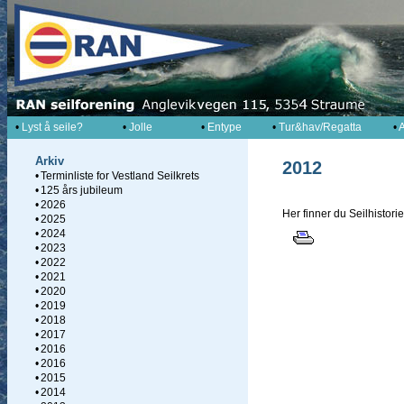
•
Lyst å seile?
•
Jolle
•
Entype
•
Tur&hav/Regatta
•
A
Arkiv
2012
•
Terminliste for Vestland Seilkrets
•
125 års jubileum
•
2026
Her finner du Seilhistori
•
2025
•
2024
•
2023
•
2022
•
2021
•
2020
•
2019
•
2018
•
2017
•
2016
•
2016
•
2015
•
2014