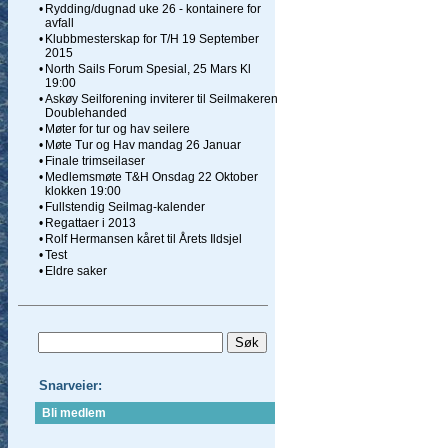
•
Rydding/dugnad uke 26 - kontainere for
avfall
•
Klubbmesterskap for T/H 19 September
2015
•
North Sails Forum Spesial, 25 Mars Kl
19:00
•
Askøy Seilforening inviterer til Seilmakeren
Doublehanded
•
Møter for tur og hav seilere
•
Møte Tur og Hav mandag 26 Januar
•
Finale trimseilaser
•
Medlemsmøte T&H Onsdag 22 Oktober
klokken 19:00
•
Fullstendig Seilmag-kalender
•
Regattaer i 2013
•
Rolf Hermansen kåret til Årets Ildsjel
•
Test
•
Eldre saker
Snarveier:
Bli medlem