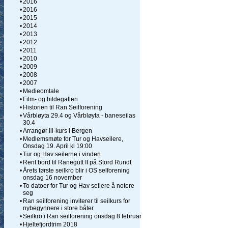
•
2016
•
2016
•
2015
•
2014
•
2013
•
2012
•
2011
•
2010
•
2009
•
2008
•
2007
•
Medieomtale
•
Film- og bildegalleri
•
Historien til Ran Seilforening
•
Vårbløyta 29.4 og Vårbløyta - baneseilas
30.4
•
Arrangør lll-kurs i Bergen
•
Medlemsmøte for Tur og Havseilere,
Onsdag 19. April kl 19:00
•
Tur og Hav seilerne i vinden
•
Rent bord til Ranegutt II på Stord Rundt
•
Årets første seilkro blir i OS selforening
onsdag 16 november
•
To datoer for Tur og Hav seilere å notere
seg
•
Ran seilforening inviterer til seilkurs for
nybegynnere i store båter
•
Seilkro i Ran seilforening onsdag 8 februar
•
Hjeltefjordtrim 2018