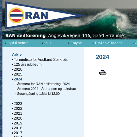
•
Lyst å seile?
•
Jolle
•
Entype
•
Tur&hav/Regatta
•
A
Arkiv
2024
•
Terminliste for Vestland Seilkrets
•
125 års jubileum
•
2026
•
2025
•
2024
-
Årsmøte for RAN seilforening, 2024
-
Årsmøte 2024 - Årsrapport og saksliste
-
Sesongåpning 1.Mai kl 12:00
•
2023
•
2022
•
2021
•
2020
•
2019
•
2018
•
2017