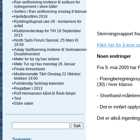
•
Ran seilforening inviterer til seilkurs for
nybegynnere i store båter
•
Seilkro i Ran seilforening onsdag 8 februar
•
Hjeltefjordtrim 2018
•
Rydding/dugnad uke 26 - kontainere for
avfall
•
Klubbmesterskap for T/H 19 September
Stemningsrapport fr
2015
•
North Sails Forum Spesial, 25 Mars Kl
Klikk her for å lese
19:00
•
Askøy Seilforening inviterer til Seilmakeren
Doublehanded
Noen endringer
•
Møter for tur og hav seilere
•
Møte Tur og Hav mandag 26 Januar
Fra 9. mai 2009 har 
•
Finale trimseilaser
•
Medlemsmøte T&H Onsdag 22 Oktober
- Poengberegningssys
klokken 19:00
•
Fullstendig Seilmag-kalender
(30) i hver klasse.
•
Regattaer i 2013
•
Rolf Hermansen kåret til Årets Ildsjel
- Shorthand-målebrev 
•
Test
•
Eldre saker
- Det er innført opply
Det er altså ingentin
Snarveier: