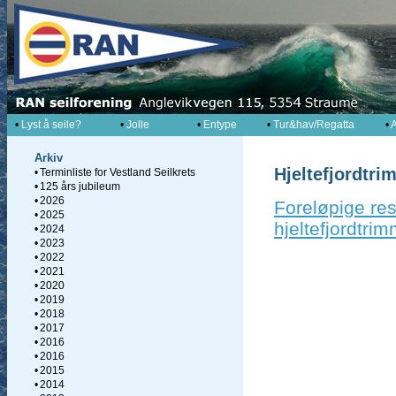
•
Lyst å seile?
•
Jolle
•
Entype
•
Tur&hav/Regatta
•
A
Arkiv
Hjeltefjordtr
•
Terminliste for Vestland Seilkrets
•
125 års jubileum
•
2026
Foreløpige resu
•
2025
hjeltefjordtri
•
2024
•
2023
•
2022
•
2021
•
2020
•
2019
•
2018
•
2017
•
2016
•
2016
•
2015
•
2014