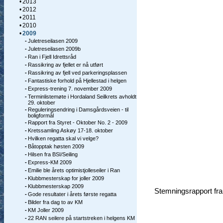
•
2013
•
2012
•
2011
•
2010
•
2009
-
Juletreseilasen 2009
-
Juletreseilasen 2009b
-
Ran i Fjell Idrettsråd
-
Rassikring av fjellet er nå utført
-
Rassikring av fjell ved parkeringsplassen
-
Fantastiske forhold på Hjellestad i helgen
-
Express-trening 7. november 2009
-
Terminlistemøte i Hordaland Seilkrets avholdt
29. oktober
-
Reguleringsendring i Damsgårdsveien - til
boligformål
-
Rapport fra Styret - Oktober No. 2 - 2009
-
Kretssamling Askøy 17-18. oktober
-
Hvilken regatta skal vi velge?
-
Båtopptak høsten 2009
-
Hilsen fra BSI/Seiling
-
Express-KM 2009
-
Emilie ble årets optimistjolleseiler i Ran
-
Klubbmesterskap for joller 2009
-
Klubbmesterskap 2009
Stemningsrapport fr
-
Gode resultater i årets første regatta
-
Bilder fra dag to av KM
-
KM Joller 2009
-
22 RAN seilere på startstreken i helgens KM