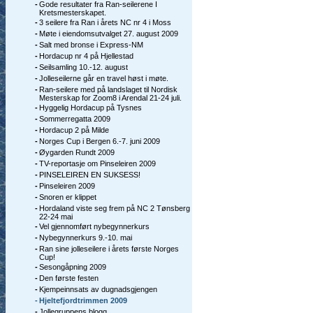
-
Gode resultater fra Ran-seilerene I
Kretsmesterskapet.
-
3 seilere fra Ran i årets NC nr 4 i Moss
-
Møte i eiendomsutvalget 27. august 2009
-
Salt med bronse i Express-NM
-
Hordacup nr 4 på Hjellestad
-
Seilsamling 10.-12. august
-
Jolleseilerne går en travel høst i møte.
-
Ran-seilere med på landslaget til Nordisk
Mesterskap for Zoom8 i Arendal 21-24 juli.
-
Hyggelig Hordacup på Tysnes
-
Sommerregatta 2009
-
Hordacup 2 på Milde
-
Norges Cup i Bergen 6.-7. juni 2009
-
Øygarden Rundt 2009
-
TV-reportasje om Pinseleiren 2009
-
PINSELEIREN EN SUKSESS!
-
Pinseleiren 2009
-
Snoren er klippet
-
Hordaland viste seg frem på NC 2 Tønsberg
22-24 mai
-
Vel gjennomført nybegynnerkurs
-
Nybegynnerkurs 9.-10. mai
-
Ran sine jolleseilere i årets første Norges
Cup!
-
Sesongåpning 2009
-
Den første festen
-
Kjempeinnsats av dugnadsgjengen
-
Hjeltefjordtrimmen 2009
-
Jollegruppens blogg