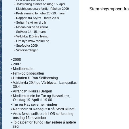
-
Jolletrening starter onsdag 15. april
Stemningsrapport fr
-
Klubbhuset snart ferdig- Påsken 2009
-
Kretssamling for joller 28.-29. mars
-
Rapport fra Styret - mars 2009
-
Seiltur fra vinter til vår
-
Medan nokon sit i bilkø...
-
SeilVest 14.-15. mars
-
Vellukka 115-års feiring
-
Om nye www.ranseil.no
-
Snøføyka 2009
-
Vintersamlinger
•
2008
•
2007
•
Medieomtale
•
Film- og bildegalleri
•
Historien til Ran Seilforening
•
Vårbløyta 29.4 og Vårbløyta - baneseilas
30.4
•
Arrangør lll-kurs i Bergen
•
Medlemsmøte for Tur og Havseilere,
Onsdag 19. April kl 19:00
•
Tur og Hav seilerne i vinden
•
Rent bord til Ranegutt II på Stord Rundt
•
Årets første seilkro blir i OS selforening
onsdag 16 november
•
To datoer for Tur og Hav seilere å notere
seg