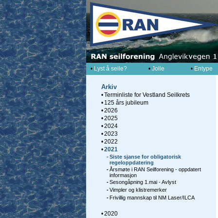
•
Lyst å seile?
•
Jolle
•
Entype
Arkiv
•
Terminliste for Vestland Seilkrets
•
125 års jubileum
•
2026
•
2025
•
2024
•
2023
•
2022
•
2021
-
Siste sjanse for obligatorisk
regeloppdatering
-
Årsmøte i RAN Seilforening - oppdatert
informasjon
-
Sesongåpning 1.mai - Avlyst
-
Vimpler og klistremerker
-
Frivillig mannskap til NM Laser/ILCA
•
2020