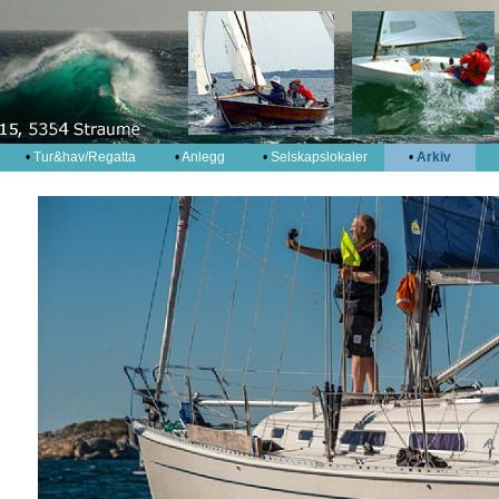
•
Tur&hav/Regatta
•
Anlegg
•
Selskapslokaler
•
Arkiv