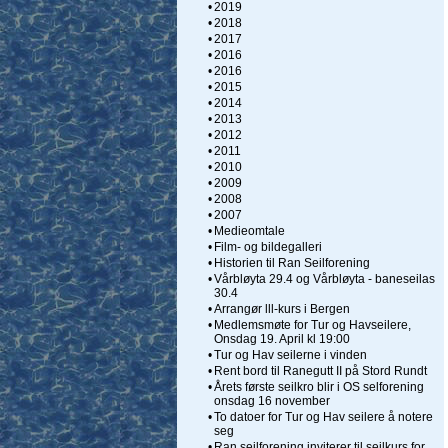
•
2019
•
2018
•
2017
•
2016
•
2016
•
2015
•
2014
•
2013
•
2012
•
2011
•
2010
•
2009
•
2008
•
2007
•
Medieomtale
•
Film- og bildegalleri
•
Historien til Ran Seilforening
•
Vårbløyta 29.4 og Vårbløyta - baneseilas
30.4
•
Arrangør lll-kurs i Bergen
•
Medlemsmøte for Tur og Havseilere,
Onsdag 19. April kl 19:00
•
Tur og Hav seilerne i vinden
•
Rent bord til Ranegutt II på Stord Rundt
•
Årets første seilkro blir i OS selforening
onsdag 16 november
•
To datoer for Tur og Hav seilere å notere
seg
•
Ran seilforening inviterer til seilkurs for