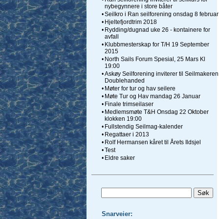
nybegynnere i store båter
•
Seilkro i Ran seilforening onsdag 8 februar
•
Hjeltefjordtrim 2018
•
Rydding/dugnad uke 26 - kontainere for
avfall
•
Klubbmesterskap for T/H 19 September
2015
•
North Sails Forum Spesial, 25 Mars Kl
19:00
•
Askøy Seilforening inviterer til Seilmakeren
Doublehanded
•
Møter for tur og hav seilere
•
Møte Tur og Hav mandag 26 Januar
•
Finale trimseilaser
•
Medlemsmøte T&H Onsdag 22 Oktober
klokken 19:00
•
Fullstendig Seilmag-kalender
•
Regattaer i 2013
•
Rolf Hermansen kåret til Årets Ildsjel
•
Test
•
Eldre saker
Snarveier: