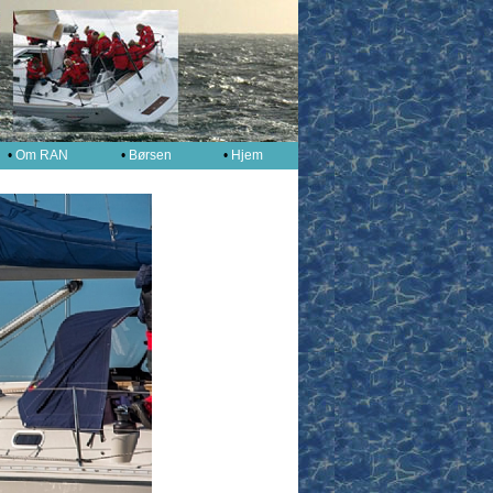
•
Om RAN
•
Børsen
•
Hjem