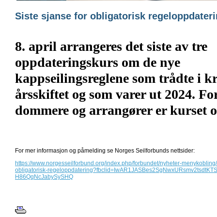
Siste sjanse for obligatorisk regeloppdater
8. april arrangeres det siste av tre
oppdateringskurs om de nye
kappseilingsreglene som trådte i kr
årsskiftet og som varer ut 2024. For
dommere og arrangører er kurset o
For mer informasjon og påmelding se Norges Seilforbunds nettsider:
https://www.norgesseilforbund.org/index.php/forbundet/nyheter-menykobling/i
obligatorisk-regeloppdatering?fbclid=IwAR1JASBes2SgNwxURsmv2tsdtK
H86QqNcJabySySHQ