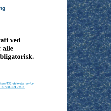
ing
aft ved
 alle
bligatorisk.
tem/432-siste-sjanse-for-
TS14P7j034eL2w0a-