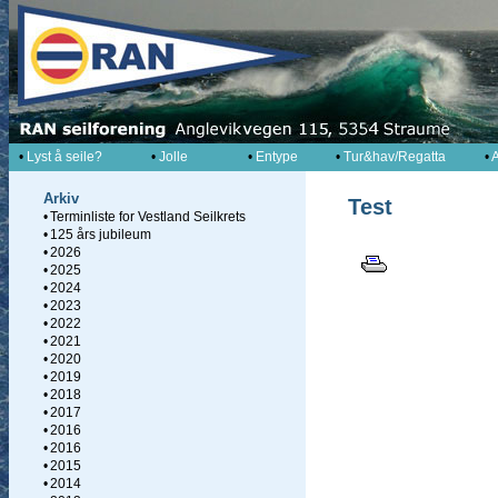
•
Lyst å seile?
•
Jolle
•
Entype
•
Tur&hav/Regatta
•
A
Arkiv
Test
•
Terminliste for Vestland Seilkrets
•
125 års jubileum
•
2026
•
2025
•
2024
•
2023
•
2022
•
2021
•
2020
•
2019
•
2018
•
2017
•
2016
•
2016
•
2015
•
2014