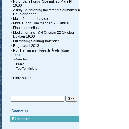
•
North Sails Forum Spesial, 25 Mars Kl
19:00
•
Askøy Seilforening inviterer til Seilmakeren
Doublehanded
•
Møter for tur og hav seilere
•
Møte Tur og Hav mandag 26 Januar
•
Finale trimseilaser
•
Medlemsmøte T&H Onsdag 22 Oktober
klokken 19:00
•
Fullstendig Seilmag-kalender
•
Regattaer i 2013
•
Rolf Hermansen kåret til Årets Ildsjel
•
Test
-
Vær test
-
Bilder
-
TestTerminliste
•
Eldre saker
Snarveier:
Bli medlem