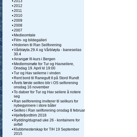
•
2013
•
2012
•
2011
•
2010
•
2009
•
2008
•
2007
•
Medieomtale
•
Film- og bildegalleri
•
Historien til Ran Seilforening
•
Vårbløyta 29.4 og Vårbløyta - baneseilas
30.4
•
Arrangør lll-kurs i Bergen
•
Medlemsmøte for Tur og Havseilere,
Onsdag 19. April kl 19:00
•
Tur og Hav seilerne i vinden
•
Rent bord til Ranegutt II på Stord Rundt
•
Årets første seilkro blir i OS selforening
onsdag 16 november
•
To datoer for Tur og Hav seilere å notere
seg
•
Ran seilforening inviterer til seilkurs for
nybegynnere i store båter
•
Seilkro i Ran seilforening onsdag 8 februar
•
Hjeltefjordtrim 2018
•
Rydding/dugnad uke 26 - kontainere for
avfall
•
Klubbmesterskap for T/H 19 September
2015