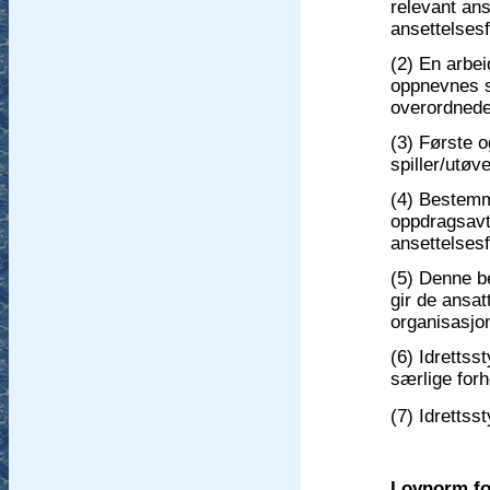
relevant anse
ansettelsesf
(2) En arbei
oppnevnes so
overordnede
(3) Første o
spiller/utø
(4) Bestemm
oppdragsavt
ansettelses
(5) Denne be
gir de ansatt
organisasjo
(6) Idrettsst
særlige forh
(7) Idrettss
Lovnorm for