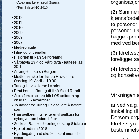
organisasjo
-
Apex markerer seg i Spania
-
Terminliste NC 2013
(2) Sammens
kjønnsforde
•
2012
•
2011
to personer 
•
2010
personer. De
•
2009
begge kjønn 
•
2008
med ved ber
•
2007
•
Medieomtale
(3) Idrettsst
•
Film- og bildegalleri
•
Historien til Ran Seilforening
foreligger 
•
Vårbløyta 29.4 og Vårbløyta - baneseilas
30.4
(4) Idrettss
•
Arrangør lll-kurs i Bergen
og konsekve
•
Medlemsmøte for Tur og Havseilere,
Onsdag 19. April kl 19:00
•
Tur og Hav seilerne i vinden
•
Rent bord til Ranegutt II på Stord Rundt
Virkningen 
•
Årets første seilkro blir i OS selforening
onsdag 16 november
a) ved valg,
•
To datoer for Tur og Hav seilere å notere
seg
innkalling t
•
Ran seilforening inviterer til seilkurs for
Dersom orga
nybegynnere i store båter
Idrettsstyre
•
Seilkro i Ran seilforening onsdag 8 februar
•
Hjeltefjordtrim 2018
bestemmelse
•
Rydding/dugnad uke 26 - kontainere for
avfall