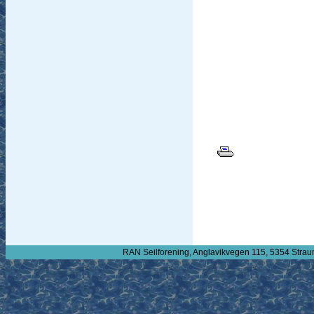
RAN Seilforening, Anglavikvegen 115, 5354 Strau