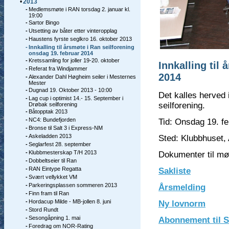
•
2013
-
Medlemsmøte i RAN torsdag 2. januar kl.
19:00
-
Sartor Bingo
-
Utsetting av båter etter vinteropplag
-
Haustens fyrste seglkro 16. oktober 2013
-
Innkalling til årsmøte i Ran seilforening
onsdag 19. februar 2014
-
Kretssamling for joller 19-20. oktober
Innkalling til
-
Referat fra Windjammer
2014
-
Alexander Dahl Høgheim seiler i Mesternes
Mester
-
Dugnad 19. Oktober 2013 - 10:00
Det kalles herved 
-
Lag cup i optimist 14.- 15. September i
seilforening.
Drøbak seilforening
-
Båtopptak 2013
-
NC4: Bundefjorden
Tid: Onsdag 19. fe
-
Bronse til Salt 3 i Express-NM
-
Askeladden 2013
Sted: Klubbhuset,
-
Seglarfest 28. september
-
Klubbmesterskap T/H 2013
Dokumenter til mø
-
Dobbeltseier til Ran
-
RAN Eintype Regatta
Sakliste
-
Svært vellykket VM
-
Parkeringsplassen sommeren 2013
Årsmelding
-
Finn fram til Ran
-
Hordacup Milde - MB-jollen 8. juni
Ny lovnorm
-
Stord Rundt
-
Sesongåpning 1. mai
Abonnement til S
-
Foredrag om NOR-Rating