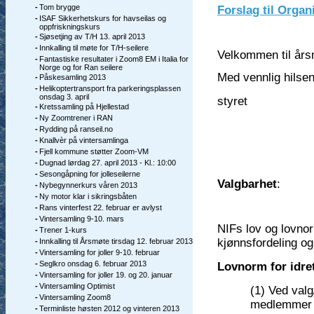
-
Tom brygge
Forslag til Organ
-
ISAF Sikkerhetskurs for havseilas og
oppfriskningskurs
-
Sjøsetjing av T/H 13. april 2013
-
Innkalling til møte for T/H-seilere
Velkommen til års
-
Fantastiske resultater i Zoom8 EM i Italia for
Norge og for Ran seilere
Med vennlig hilse
-
Påskesamling 2013
-
Helikoptertransport fra parkeringsplassen
onsdag 3. april
styret
-
Kretssamling på Hjellestad
-
Ny Zoomtrener i RAN
-
Rydding på ranseil.no
-
Knallvèr på vintersamlinga
-
Fjell kommune støtter Zoom-VM
-
Dugnad lørdag 27. april 2013 - Kl.: 10:00
-
Sesongåpning for jolleseilerne
Valgbarhet
:
-
Nybegynnerkurs våren 2013
-
Ny motor klar i sikringsbåten
-
Rans vinterfest 22. februar er avlyst
-
Vintersamling 9-10. mars
NIFs lov og lovno
-
Trener 1-kurs
kjønnsfordeling og 
-
Innkalling til Årsmøte tirsdag 12. februar 2013
-
Vintersamling for joller 9-10. februar
-
Seglkro onsdag 6. februar 2013
Lovnorm for idre
-
Vintersamling for joller 19. og 20. januar
-
Vintersamling Optimist
(1) Ved valg
-
Vintersamling Zoom8
medlemmer ti
-
Terminliste høsten 2012 og vinteren 2013