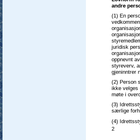
andre perso
(1) En pers
vedkommende
organisasjon
organisasjo
styremedlem,
juridisk per
organisasjo
oppnevnt av 
styreverv, an
gjeninntrer 
(2) Person s
ikke velges 
møte i over
(3) Idrettsst
særlige forh
(4) Idrettss
2