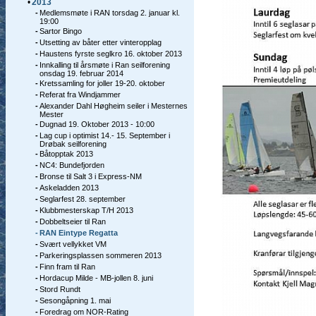
•
2013
-
Medlemsmøte i RAN torsdag 2. januar kl.
19:00
-
Sartor Bingo
-
Utsetting av båter etter vinteropplag
-
Haustens fyrste seglkro 16. oktober 2013
-
Innkalling til årsmøte i Ran seilforening
onsdag 19. februar 2014
-
Kretssamling for joller 19-20. oktober
-
Referat fra Windjammer
-
Alexander Dahl Høgheim seiler i Mesternes
Mester
-
Dugnad 19. Oktober 2013 - 10:00
-
Lag cup i optimist 14.- 15. September i
Drøbak seilforening
-
Båtopptak 2013
-
NC4: Bundefjorden
-
Bronse til Salt 3 i Express-NM
-
Askeladden 2013
-
Seglarfest 28. september
-
Klubbmesterskap T/H 2013
-
Dobbeltseier til Ran
-
RAN Eintype Regatta
-
Svært vellykket VM
-
Parkeringsplassen sommeren 2013
-
Finn fram til Ran
-
Hordacup Milde - MB-jollen 8. juni
-
Stord Rundt
-
Sesongåpning 1. mai
-
Foredrag om NOR-Rating