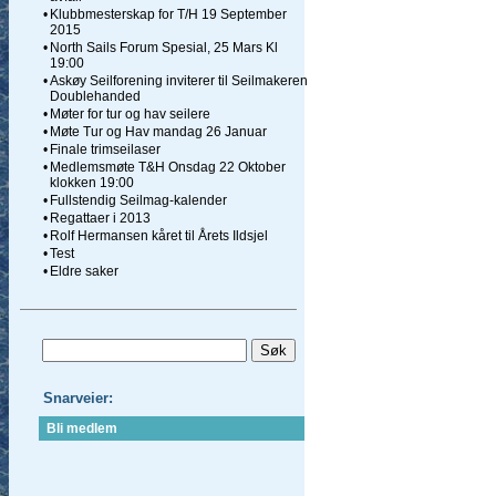
•
Klubbmesterskap for T/H 19 September
2015
•
North Sails Forum Spesial, 25 Mars Kl
19:00
•
Askøy Seilforening inviterer til Seilmakeren
Doublehanded
•
Møter for tur og hav seilere
•
Møte Tur og Hav mandag 26 Januar
•
Finale trimseilaser
•
Medlemsmøte T&H Onsdag 22 Oktober
klokken 19:00
•
Fullstendig Seilmag-kalender
•
Regattaer i 2013
•
Rolf Hermansen kåret til Årets Ildsjel
•
Test
•
Eldre saker
Snarveier:
Bli medlem