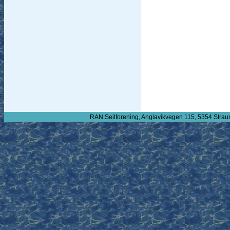
RAN Seilforening, Anglavikvegen 115, 5354 Strau