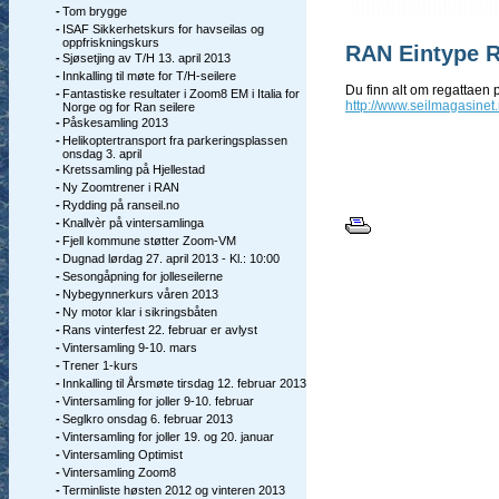
-
Tom brygge
-
ISAF Sikkerhetskurs for havseilas og
oppfriskningskurs
RAN Eintype R
-
Sjøsetjing av T/H 13. april 2013
-
Innkalling til møte for T/H-seilere
Du finn alt om regattaen 
-
Fantastiske resultater i Zoom8 EM i Italia for
http://www.seilmagasinet
Norge og for Ran seilere
-
Påskesamling 2013
-
Helikoptertransport fra parkeringsplassen
onsdag 3. april
-
Kretssamling på Hjellestad
-
Ny Zoomtrener i RAN
-
Rydding på ranseil.no
-
Knallvèr på vintersamlinga
-
Fjell kommune støtter Zoom-VM
-
Dugnad lørdag 27. april 2013 - Kl.: 10:00
-
Sesongåpning for jolleseilerne
-
Nybegynnerkurs våren 2013
-
Ny motor klar i sikringsbåten
-
Rans vinterfest 22. februar er avlyst
-
Vintersamling 9-10. mars
-
Trener 1-kurs
-
Innkalling til Årsmøte tirsdag 12. februar 2013
-
Vintersamling for joller 9-10. februar
-
Seglkro onsdag 6. februar 2013
-
Vintersamling for joller 19. og 20. januar
-
Vintersamling Optimist
-
Vintersamling Zoom8
-
Terminliste høsten 2012 og vinteren 2013