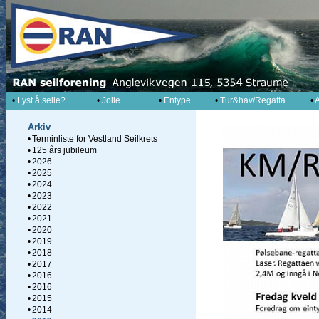
•
Lyst å seile?
•
Jolle
•
Entype
•
Tur&hav/Regatta
•
A
Arkiv
•
Terminliste for Vestland Seilkrets
•
125 års jubileum
•
2026
•
2025
•
2024
•
2023
•
2022
•
2021
•
2020
•
2019
•
2018
•
2017
•
2016
•
2016
•
2015
•
2014