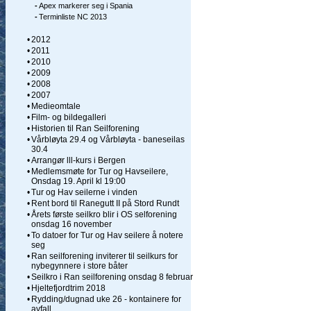
-
Apex markerer seg i Spania
-
Terminliste NC 2013
•
2012
•
2011
•
2010
•
2009
•
2008
•
2007
•
Medieomtale
•
Film- og bildegalleri
•
Historien til Ran Seilforening
•
Vårbløyta 29.4 og Vårbløyta - baneseilas
30.4
•
Arrangør lll-kurs i Bergen
•
Medlemsmøte for Tur og Havseilere,
Onsdag 19. April kl 19:00
•
Tur og Hav seilerne i vinden
•
Rent bord til Ranegutt II på Stord Rundt
•
Årets første seilkro blir i OS selforening
onsdag 16 november
•
To datoer for Tur og Hav seilere å notere
seg
•
Ran seilforening inviterer til seilkurs for
nybegynnere i store båter
•
Seilkro i Ran seilforening onsdag 8 februar
•
Hjeltefjordtrim 2018
•
Rydding/dugnad uke 26 - kontainere for
avfall