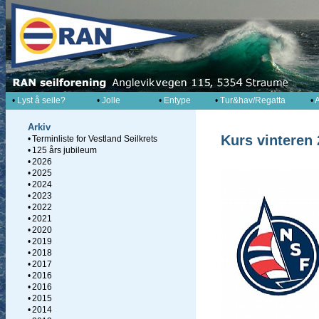
•
Lyst å seile?
•
Jolle
•
Entype
•
Tur&hav/Regatta
•
A
Arkiv
Kurs vinteren
•
Terminliste for Vestland Seilkrets
•
125 års jubileum
•
2026
•
2025
•
2024
•
2023
•
2022
•
2021
•
2020
•
2019
•
2018
•
2017
•
2016
•
2016
•
2015
•
2014