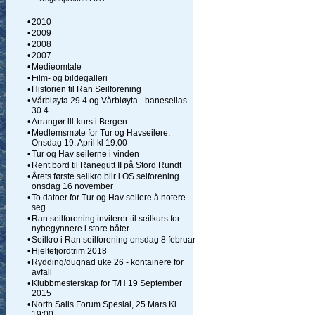
•
2010
•
2009
•
2008
•
2007
•
Medieomtale
•
Film- og bildegalleri
•
Historien til Ran Seilforening
•
Vårbløyta 29.4 og Vårbløyta - baneseilas
30.4
•
Arrangør lll-kurs i Bergen
•
Medlemsmøte for Tur og Havseilere,
Onsdag 19. April kl 19:00
•
Tur og Hav seilerne i vinden
•
Rent bord til Ranegutt II på Stord Rundt
•
Årets første seilkro blir i OS selforening
onsdag 16 november
•
To datoer for Tur og Hav seilere å notere
seg
•
Ran seilforening inviterer til seilkurs for
nybegynnere i store båter
•
Seilkro i Ran seilforening onsdag 8 februar
•
Hjeltefjordtrim 2018
•
Rydding/dugnad uke 26 - kontainere for
avfall
•
Klubbmesterskap for T/H 19 September
2015
•
North Sails Forum Spesial, 25 Mars Kl
19:00