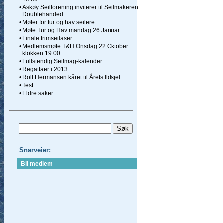
•
Askøy Seilforening inviterer til Seilmakeren
Doublehanded
•
Møter for tur og hav seilere
•
Møte Tur og Hav mandag 26 Januar
•
Finale trimseilaser
•
Medlemsmøte T&H Onsdag 22 Oktober
klokken 19:00
•
Fullstendig Seilmag-kalender
•
Regattaer i 2013
•
Rolf Hermansen kåret til Årets Ildsjel
•
Test
•
Eldre saker
Snarveier:
Bli medlem