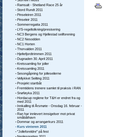
-
StorNM i Moss
-
Ramsalt - Shetland Race 25 år
-
Stord Rundt 2011
-
Pinseleiren 2011
-
Pinseleir 2011
-
Sommerregatta 2011
-
LYS-regeltolkning/presisering
-
NC3 Bergens og Hjellestad seilforening
-
NC2 Nesodden
-
NC1 Horten
-
Thorvalden 2011
-
Hjeltefjordtrimmen 2011
-
Dugnaden 30. April 2011
-
Kretssamling for joller
-
Kretssamling 2011
-
Sesongåpning for jolleseilerne
-
Vellykket Seilting 2011
-
Prosjekt startbåt
-
Fremtidens trenere samlet til praksis i RAN
-
Snøføyka 2011
-
Hordacup reglene for T&H er endret fra og
med 2011
-
Innkalling til Årsmøte - Onsdag 16. februar -
2011
-
Ran har innlevert innsigelser mot privat
småbåthavn
-
Dommar og arrangørkurs 2011
-
Kurs vinteren 2011
-
"Jolleforeldre" på fest
-
Neglespretten 2011