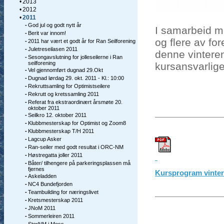
•
2013
•
2012
•
2011
-
God jul og godt nytt år
I samarbeid m
-
Berit var innom!
og flere av for
-
2011 har vært et godt år for Ran Seilforening
-
Juletreseilasen 2011
denne vinteren
-
Sesongavslutning for jolleseilerne i Ran
seilforening
kursansvarlige
-
Vel gjennomført dugnad 29.Okt
-
Dugnad lørdag 29. okt. 2011 - Kl.: 10:00
-
Rekruttsamling for Optimistseilere
-
Rekrutt og kretssamling 2011
-
Referat fra ekstraordinært årsmøte 20.
oktober 2011
-
Seilkro 12. oktober 2011
-
Klubbmesterskap for Optimist og Zoom8
-
Klubbmesterskap T/H 2011
-
Lagcup Asker
-
Ran-seiler med godt resultat i ORC-NM
-
Høstregatta joller 2011
-
Båter/ tilhengere på parkeringsplassen må
fjernes
Kursprogram vinter
-
Askeladden
-
NC4 Bundefjorden
-
Teambuilding for næringslivet
-
Kretsmesterskap 2011
-
JNoM 2011
-
Sommerleiren 2011