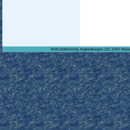
RAN Seilforening, Anglavikvegen 115, 5354 Strau