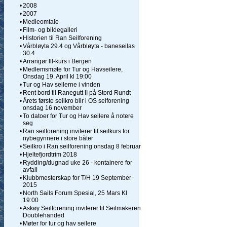
•
2008
•
2007
•
Medieomtale
•
Film- og bildegalleri
•
Historien til Ran Seilforening
•
Vårbløyta 29.4 og Vårbløyta - baneseilas
30.4
•
Arrangør lll-kurs i Bergen
•
Medlemsmøte for Tur og Havseilere,
Onsdag 19. April kl 19:00
•
Tur og Hav seilerne i vinden
•
Rent bord til Ranegutt II på Stord Rundt
•
Årets første seilkro blir i OS selforening
onsdag 16 november
•
To datoer for Tur og Hav seilere å notere
seg
•
Ran seilforening inviterer til seilkurs for
nybegynnere i store båter
•
Seilkro i Ran seilforening onsdag 8 februar
•
Hjeltefjordtrim 2018
•
Rydding/dugnad uke 26 - kontainere for
avfall
•
Klubbmesterskap for T/H 19 September
2015
•
North Sails Forum Spesial, 25 Mars Kl
19:00
•
Askøy Seilforening inviterer til Seilmakeren
Doublehanded
•
Møter for tur og hav seilere