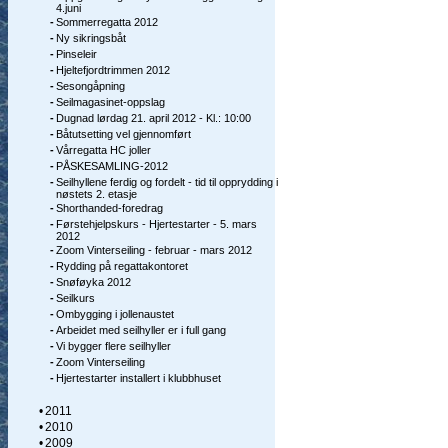
4.juni
-
Sommerregatta 2012
-
Ny sikringsbåt
-
Pinseleir
-
Hjeltefjordtrimmen 2012
-
Sesongåpning
-
Seilmagasinet-oppslag
-
Dugnad lørdag 21. april 2012 - Kl.: 10:00
-
Båtutsetting vel gjennomført
-
Vårregatta HC joller
-
PÅSKESAMLING-2012
-
Seilhyllene ferdig og fordelt - tid til opprydding i
nøstets 2. etasje
-
Shorthanded-foredrag
-
Førstehjelpskurs - Hjertestarter - 5. mars
2012
-
Zoom Vinterseiling - februar - mars 2012
-
Rydding på regattakontoret
-
Snøføyka 2012
-
Seilkurs
-
Ombygging i jollenaustet
-
Arbeidet med seilhyller er i full gang
-
Vi bygger flere seilhyller
-
Zoom Vinterseiling
-
Hjertestarter installert i klubbhuset
•
2011
•
2010
•
2009