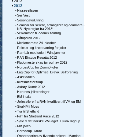
•
2013
•
2012
-
Nisseseilasen
-
Seil Vest
-
Sesongavslutning
-
Seminar for seilere, arrangører og dommere -
NB! Nye regler fra 2013!
-
Velkommen til Zoom8 samling
-
Båtopptak 2012
-
Medlemsmøte 24. oktober
-
Rekrutt- og kretssamling for joller
-
Ran-båt med seier i Windjammer
-
RAN Eintype Regatta 2012
-
Klubbmesterskap tur og hav 2012
-
NorgesCup for Zoom8-joller
-
Lag Cup for Optimist i Brevik Seilforening
-
Askeladden
-
Kretsmesterskap
-
Askøy Rundt 2012
-
Høstens jolletreninger
-
EM i Italia
-
Jolleseilere fra RAN kvalifisert til VM og EM
-
StorNM i Moss
-
Tur til Shetland
-
Film fra Shetland Race 2012
-
Sølv til det norske VM-laget i Hjuvik lagcup
-
MB-jollen
-
Hordacup i Milde
-
Oppgradering av flytende anlegg - Mandag