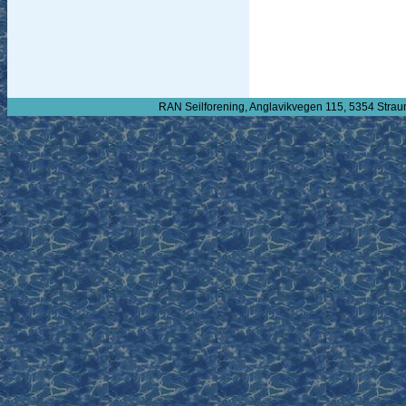
RAN Seilforening, Anglavikvegen 115, 5354 Strau