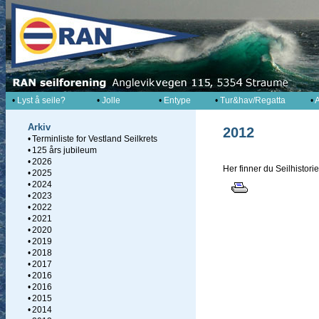
•
Lyst å seile?
•
Jolle
•
Entype
•
Tur&hav/Regatta
•
A
Arkiv
2012
•
Terminliste for Vestland Seilkrets
•
125 års jubileum
•
2026
Her finner du Seilhistori
•
2025
•
2024
•
2023
•
2022
•
2021
•
2020
•
2019
•
2018
•
2017
•
2016
•
2016
•
2015
•
2014