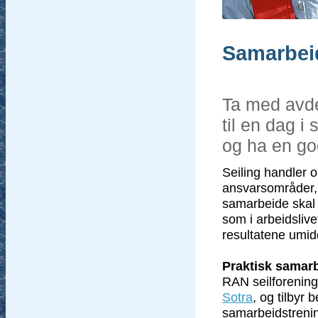
Samarbeid
Ta med avde
til en dag i 
og ha en g
Seiling handler 
ansvarsområder,
samarbeide skal d
som i arbeidslivet
resultatene umid
Praktisk samar
RAN seilforening 
Sotra
, og tilbyr 
samarbeidstrenin