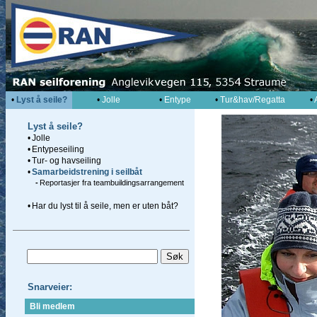
•
Lyst å seile?
•
Jolle
•
Entype
•
Tur&hav/Regatta
•
Lyst å seile?
•
Jolle
•
Entypeseiling
•
Tur- og havseiling
•
Samarbeidstrening i seilbåt
-
Reportasjer fra teambuildingsarrangement
•
Har du lyst til å seile, men er uten båt?
Snarveier:
Bli medlem