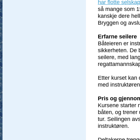
har flotte selska
så mange som 15
kanskje dere helle
Bryggen og avslu
Erfarne seilere
Båteieren er inst
sikkerheten. De 
seilere, med lang
regattamannskap
Etter kurset kan 
med instruktøren
Pris og gjenno
Kursene starter n
båten, og trener 
tur. Seilingen av
instruktøren.
Deltakerne treng