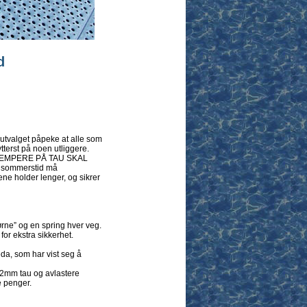
d
sutvalget påpeke at alle som
tterst på noen utliggere.
EN DEMPERE PÅ TAU SKAL
v sommerstid må
ene holder lenger, og sikrer
ørne” og en spring hver veg.
for ekstra sikkerhet.
eda, som har vist seg å
22mm tau og avlastere
e penger.