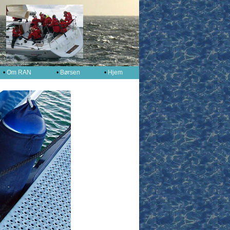
•
Om RAN
•
Børsen
•
Hjem