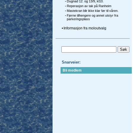
-
Dugnad 12. og 13/9, kl10.
-
Reperasjon av tak på Ranheim
-
Mastekran blir ikke klar før til våren.
-
Fjerne tilhengere og annet utstyr fra
parkeringsplass
•
Informasjon fra moloutvalg
Snarveier:
Bli medlem