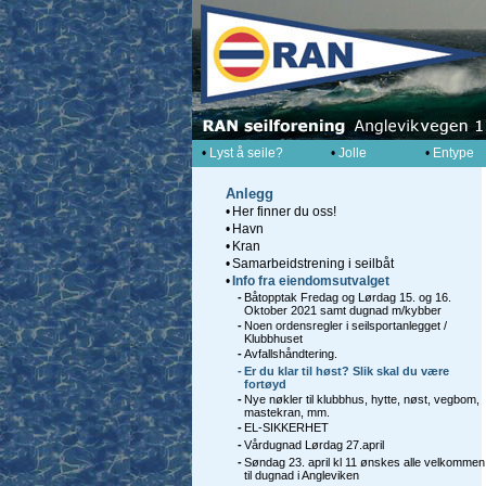
•
Lyst å seile?
•
Jolle
•
Entype
Anlegg
•
Her finner du oss!
•
Havn
•
Kran
•
Samarbeidstrening i seilbåt
•
Info fra eiendomsutvalget
-
Båtopptak Fredag og Lørdag 15. og 16.
Oktober 2021 samt dugnad m/kybber
-
Noen ordensregler i seilsportanlegget /
Klubbhuset
-
Avfallshåndtering.
-
Er du klar til høst? Slik skal du være
fortøyd
-
Nye nøkler til klubbhus, hytte, nøst, vegbom,
mastekran, mm.
-
EL-SIKKERHET
-
Vårdugnad Lørdag 27.april
-
Søndag 23. april kl 11 ønskes alle velkommen
til dugnad i Angleviken