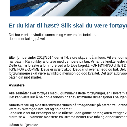
Er du klar til høst? Slik skal du være fortøy
Det har vært en vindfull sommer, og værvarselet forteller at
det er mer kuling på vei.
Etter forrige vinter 2013/2014 der vi fikk store skader på anlegg. Vil eiendom
har båter i Ran plikter å fortøye med dempere på tau. Vi har tre knekte fester y
Dette kan vi forsøke å forhindre ved å fortøye korrekt. FORTØYNING UT
IKKE FOREKOMME. Dette er svært viktig. Det går ut over anlegg og båt. Sel
fortøyningene skal være av riktig dimensjon og god kvalitet. Det gjør at brygg
båten din mot skader.
Avlastere
Alle seilbåter skal fortøyes med 6 gummiavlastede fortøyninger, en i hvert ”hj
Det kan være lurt å ha doble fortøyninger av litt mindre dimensjoner i baugen 
Anbefalte tau og avlaster-størrelse finnes på ”magebelte” på fjærer fra Forsh
være av svært god kvalitet og holdbarhet.
Tabellen viser for eksempel at alle båtene i den gamle betongkaien trenger 
størrelse 4. Firkantede avlastere fra Biltema holder ikke mål og er bortkasted
Håkon M. Fjæreide