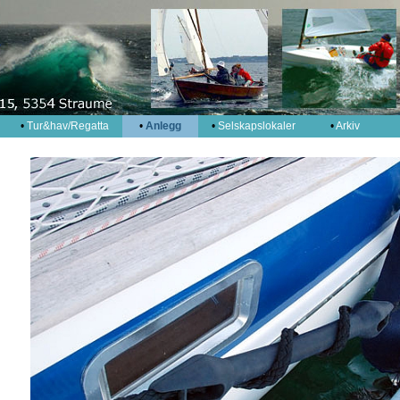
•
Tur&hav/Regatta
•
Anlegg
•
Selskapslokaler
•
Arkiv