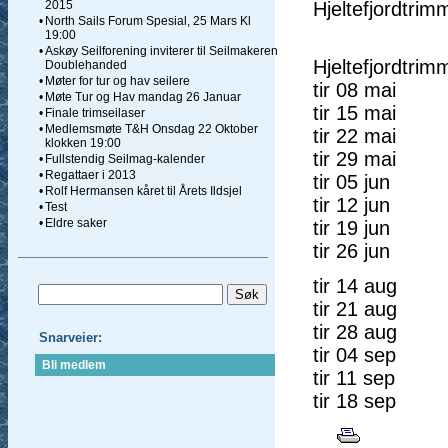
2015
Hjeltefjordtrim
•
North Sails Forum Spesial, 25 Mars Kl
19:00
•
Askøy Seilforening inviterer til Seilmakeren
Hjeltefjordtri
Doublehanded
•
Møter for tur og hav seilere
tir 08 mai
•
Møte Tur og Hav mandag 26 Januar
tir 15 mai
•
Finale trimseilaser
•
Medlemsmøte T&H Onsdag 22 Oktober
tir 22 mai
klokken 19:00
tir 29 mai
•
Fullstendig Seilmag-kalender
•
Regattaer i 2013
tir 05 jun
•
Rolf Hermansen kåret til Årets Ildsjel
tir 12 jun
•
Test
•
Eldre saker
tir 19 jun
tir 26 jun
tir 14 aug
tir 21 aug
tir 28 aug
Snarveier:
tir 04 sep
Bli medlem
tir 11 sep
tir 18 sep