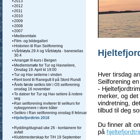
•
2013
•
2012
•
2011
•
2010
•
2009
•
2008
•
2007
•
Medieomtale
•
Film- og bildegalleri
•
Historien til Ran Seilforening
Hjeltefjo
•
Vårbløyta 29.4 og Vårbløyta - baneseilas
30.4
•
Arrangør lll-kurs i Bergen
•
Medlemsmøte for Tur og Havseilere,
Onsdag 19. April kl 19:00
Hver tirsdag a
•
Tur og Hav seilerne i vinden
•
Rent bord til Ranegutt II på Stord Rundt
Seilforening en
•
Årets første seilkro blir i OS selforening
- Hjeltefjordtr
onsdag 16 november
•
To datoer for Tur og Hav seilere å notere
merker, og det f
seg
vindretning, de
•
Ran seilforening inviterer til seilkurs for
nybegynnere i store båter
tilbud til deg s
•
Seilkro i Ran seilforening onsdag 8 februar
•
Hjeltefjordtrim 2018
Du finner alt o
•
Rydding/dugnad uke 26 - kontainere for
på
hjeltefjordt
avfall
•
Klubbmesterskap for T/H 19 September