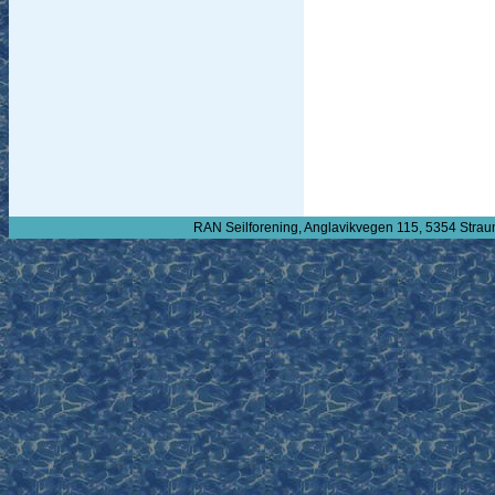
RAN Seilforening, Anglavikvegen 115, 5354 Strau