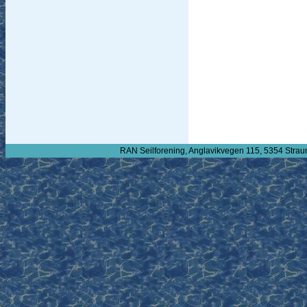
RAN Seilforening, Anglavikvegen 115, 5354 Strau