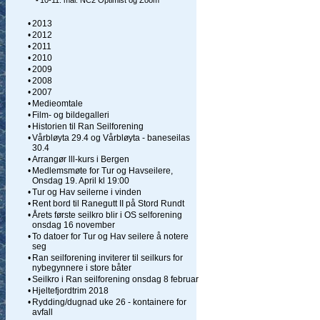
-
10-11. mai: NC2 Optimist og Zoom
•
2013
•
2012
•
2011
•
2010
•
2009
•
2008
•
2007
•
Medieomtale
•
Film- og bildegalleri
•
Historien til Ran Seilforening
•
Vårbløyta 29.4 og Vårbløyta - baneseilas
30.4
•
Arrangør lll-kurs i Bergen
•
Medlemsmøte for Tur og Havseilere,
Onsdag 19. April kl 19:00
•
Tur og Hav seilerne i vinden
•
Rent bord til Ranegutt II på Stord Rundt
•
Årets første seilkro blir i OS selforening
onsdag 16 november
•
To datoer for Tur og Hav seilere å notere
seg
•
Ran seilforening inviterer til seilkurs for
nybegynnere i store båter
•
Seilkro i Ran seilforening onsdag 8 februar
•
Hjeltefjordtrim 2018
•
Rydding/dugnad uke 26 - kontainere for
avfall