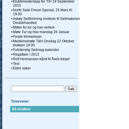
•
Klubbmesterskap for T/H 19 September
2015
•
North Sails Forum Spesial, 25 Mars Kl
19:00
•
Askøy Seilforening inviterer til Seilmakeren
Doublehanded
•
Møter for tur og hav seilere
•
Møte Tur og Hav mandag 26 Januar
•
Finale trimseilaser
•
Medlemsmøte T&H Onsdag 22 Oktober
klokken 19:00
•
Fullstendig Seilmag-kalender
•
Regattaer i 2013
•
Rolf Hermansen kåret til Årets Ildsjel
•
Test
•
Eldre saker
Snarveier:
Bli medlem