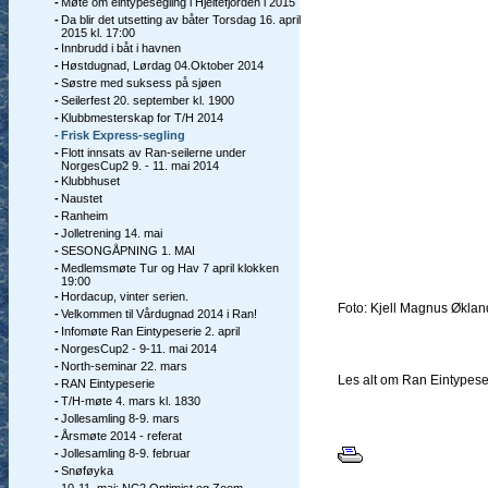
-
Møte om eintypesegling i Hjeltefjorden i 2015
-
Da blir det utsetting av båter Torsdag 16. april
2015 kl. 17:00
-
Innbrudd i båt i havnen
-
Høstdugnad, Lørdag 04.Oktober 2014
-
Søstre med suksess på sjøen
-
Seilerfest 20. september kl. 1900
-
Klubbmesterskap for T/H 2014
-
Frisk Express-segling
-
Flott innsats av Ran-seilerne under
NorgesCup2 9. - 11. mai 2014
-
Klubbhuset
-
Naustet
-
Ranheim
-
Jolletrening 14. mai
-
SESONGÅPNING 1. MAI
-
Medlemsmøte Tur og Hav 7 april klokken
19:00
-
Hordacup, vinter serien.
Foto: Kjell Magnus Øklan
-
Velkommen til Vårdugnad 2014 i Ran!
-
Infomøte Ran Eintypeserie 2. april
-
NorgesCup2 - 9-11. mai 2014
-
North-seminar 22. mars
Les alt om Ran Eintypes
-
RAN Eintypeserie
-
T/H-møte 4. mars kl. 1830
-
Jollesamling 8-9. mars
-
Årsmøte 2014 - referat
-
Jollesamling 8-9. februar
-
Snøføyka